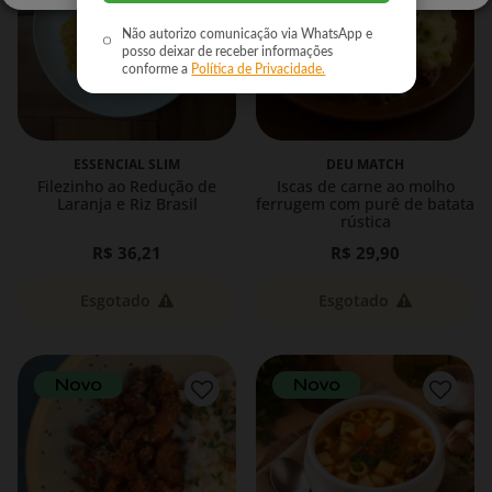
Não autorizo comunicação via WhatsApp e
posso deixar de receber informações
conforme a
Política de Privacidade.
ESSENCIAL SLIM
DEU MATCH
Filezinho ao Redução de
Iscas de carne ao molho
Laranja e Riz Brasil
ferrugem com purê de batata
rústica
R$ 36,21
R$ 29,90
Esgotado
Esgotado