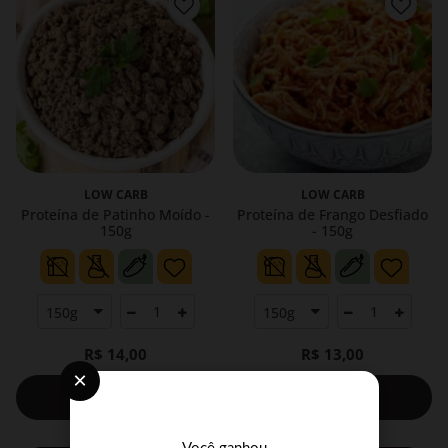
LOW CARB
LOW CARB
Proteína de Patinho Moído -
Proteína de Frango Desfiado
150g
- 150g
R$ 14,00
R$ 13,00
×
Comprar
Comprar