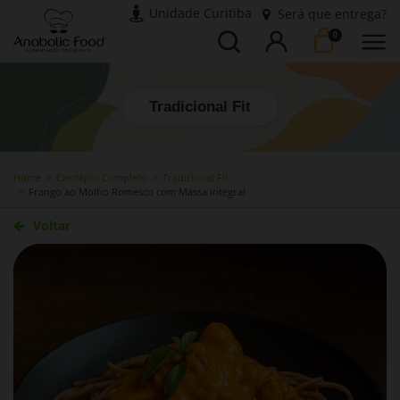
Unidade Curitiba
Será que entrega?
Busca
Entrar
0
Tradicional Fit
Home
Cardápio Completo
Tradicional Fit
Frango ao Molho Romesco com Massa integral
Voltar