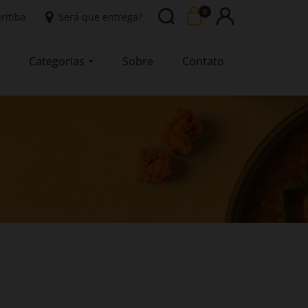
Abrir
0
ritiba
Será que entrega?
busca
Categorias
Sobre
Contato