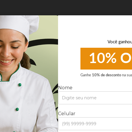
Você ganho
iba
concorrentes e garanto que a comida da Anabolic é a mais 
10% O
abo experimentando e gostando…
te diferente, o pessoal é muito atencioso e possui um tom
Ganhe
10% de desconto
na su
Seja bem vindo!
iba
Onde você está?
a saborosa, gostinho saudável. Gostei bastante. Super rec
nta Catarina
Curitiba
São Paulo